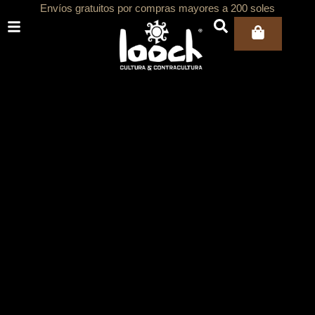
Ir
Envíos gratuitos por compras mayores a 200 soles
al
Carri
contenido
ar
ar
ar
ar