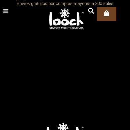
Ir
Envíos gratuitos por compras mayores a 200 soles
al
Carri
contenido
ar
ar
ar
ar