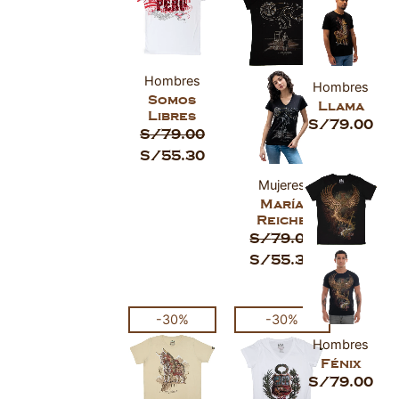
era:
es:
era:
es:
S/79.00.
S/55.30.
S/79.00.
S/55.30.
Hombres
Hombres
Somos
Llama
Libres
S/
79.00
S/
79.00
S/
55.30
Mujeres
María
Reiche
S/
79.00
S/
55.30
El
El
El
El
-30%
-30%
precio
precio
precio
precio
Hombres
original
actual
original
actual
Fénix
era:
es:
era:
es:
S/
79.00