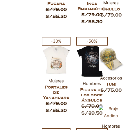
Mujeres
Pucará
Inca
Pachacútec
Chullo
S/
79.00
S/
79.00
S/
79.00
S/
55.30
S/
55.30
El
El
El
El
-30%
-50%
precio
precio
precio
precio
original
actual
original
actual
era:
es:
era:
es:
S/79.00.
S/55.30.
S/79.00.
S/39.50.
Accesorios
Mujeres
Hombres
Tumi
Portales
Piedra de
S/
75.00
de
los doce
Yanahuara
ángulos
S/
79.00
S/
79.00
S/
55.30
S/
39.50
Hombres