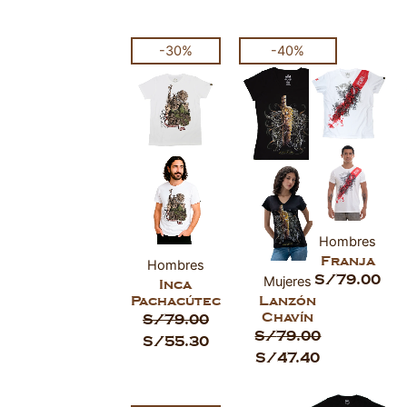
El
El
El
El
-30%
-40%
ar
precio
precio
precio
precio
original
actual
original
actual
ar
era:
es:
era:
es:
S/79.00.
S/55.30.
S/79.00.
S/47.40.
ar
ar
Hombres
Franja
Hombres
S/
79.00
Mujeres
Inca
Pachacútec
Lanzón
Chavín
S/
79.00
S/
79.00
S/
55.30
S/
47.40