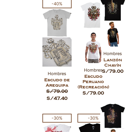
El
El
-40%
precio
precio
original
actual
era:
es:
S/79.00.
S/47.40.
Hombres
Lanzón
Chavín
Hombres
S/
79.00
Hombres
Escudo
Escudo de
Peruano
Arequipa
(Recreación)
S/
79.00
S/
79.00
S/
47.40
El
El
El
El
-30%
-30%
precio
precio
precio
precio
original
actual
original
actual