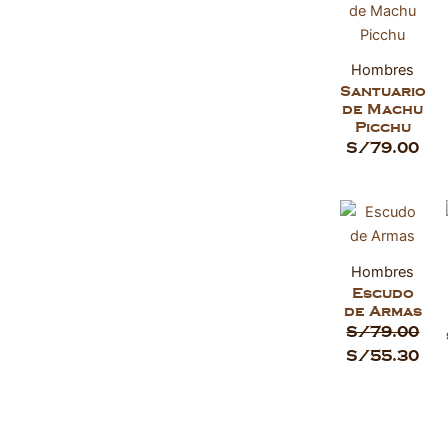
Hombres
Santuario
de Machu
Picchu
S/
79.00
El
El
precio
pre
original
ac
Hombres
era:
es:
Escudo
S/79.00.
S/5
de Armas
S/
79.00
S/
55.30