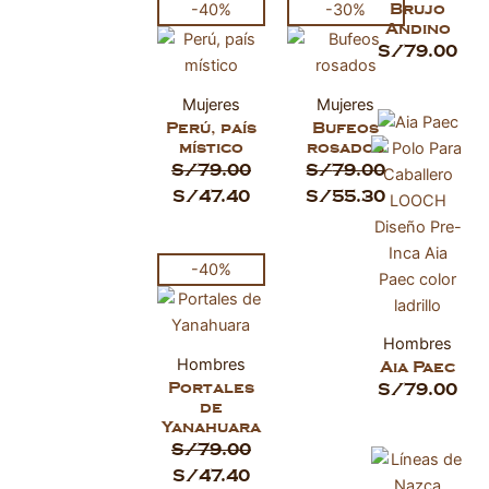
El
El
El
El
Brujo
-40%
-30%
Andino
precio
precio
precio
precio
S/
79.00
original
actual
original
actual
era:
es:
era:
es:
Mujeres
Mujeres
S/79.00.
S/47.40.
S/79.00.
S/55.30.
Perú, país
Bufeos
místico
rosados
S/
79.00
S/
79.00
S/
47.40
S/
55.30
El
El
-40%
precio
precio
original
actual
era:
es:
Hombres
Hombres
Aia Paec
S/79.00.
S/47.40.
Portales
S/
79.00
de
Yanahuara
S/
79.00
S/
47.40