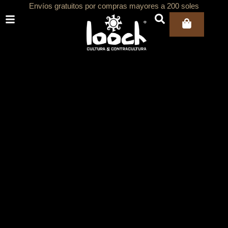
Ir
Envíos gratuitos por compras mayores a 200 soles
al
Carri
contenido
ar
ar
ar
ar