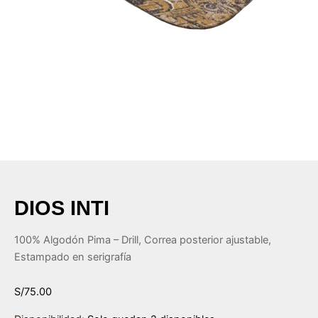
ar
ar
ar
ar
DIOS INTI
100% Algodón Pima – Drill, Correa posterior ajustable,
Estampado en serigrafía
S/
75.00