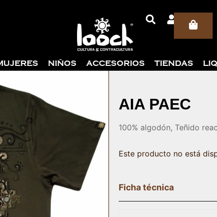
Car
MUJERES
NIÑOS
ACCESORIOS
TIENDAS
LI
AIA PAEC
100% algodón, Teñido reac
Este producto no está dis
Ficha técnica