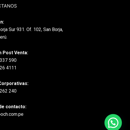
CTANOS
n:
orja Sur 931. Of. 102, San Borja,
erú.
n Post Venta:
 337 590
226 4111
Corporativas:
 262 240
de contacto:
ooch.com.pe