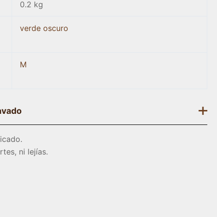
0.2 kg
verde oscuro
M
avado
icado.
tes, ni lejías.