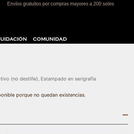
Envíos gratuitos por compras mayores a 200 soles
rito
QUIDACIÓN
COMUNIDAD
tivo (no destiñe), Estampado en serigrafía
ponible porque no quedan existencias.