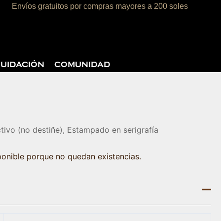
Envíos gratuitos por compras mayores a 200 soles
rito
QUIDACIÓN
COMUNIDAD
tivo (no destiñe), Estampado en serigrafía
ponible porque no quedan existencias.