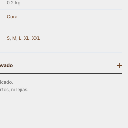
0.2 kg
Coral
S
,
M
,
L
,
XL
,
XXL
avado
icado.
tes, ni lejías.