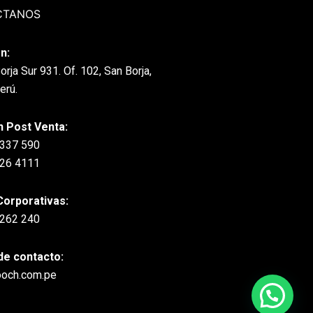
CTANOS
n:
orja Sur 931. Of. 102, San Borja,
erú.
n Post Venta:
 337 590
226 4111
Corporativas:
 262 240
de contacto:
ooch.com.pe