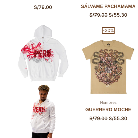
SÁLVAME PACHAMAMA
S/
79.00
S/
79.00
S/
55.30
El
El
-30%
precio
prec
original
actu
era:
es:
S/79.00.
S/55
Hombres
GUERRERO MOCHE
S/
79.00
S/
55.30