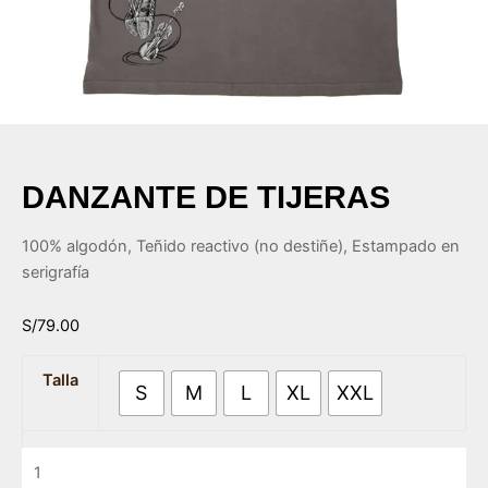
ar
ar
ar
DANZANTE DE TIJERAS
ar
100% algodón, Teñido reactivo (no destiñe), Estampado en
serigrafía
S/
79.00
Talla
S
M
L
XL
XXL