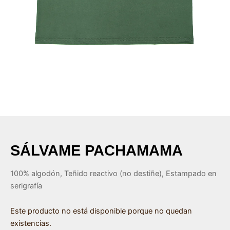
ar
ar
ar
ar
SÁLVAME PACHAMAMA
100% algodón, Teñido reactivo (no destiñe), Estampado en
serigrafía
Este producto no está disponible porque no quedan
existencias.