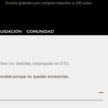
Envíos gratuitos por compras mayores a 200 soles
rito
QUIDACIÓN
COMUNIDAD
tivo (no destiñe), Estampado en DTG.
ponible porque no quedan existencias.