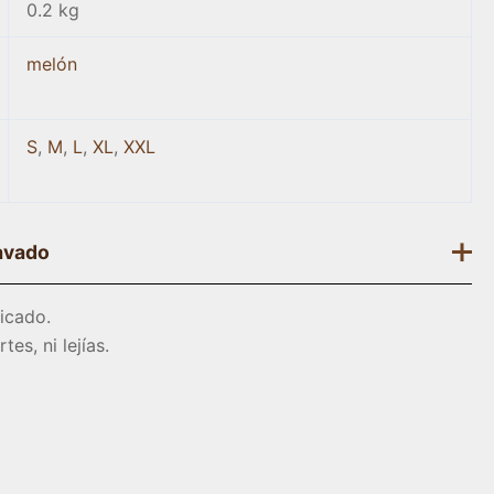
0.2 kg
melón
S
,
M
,
L
,
XL
,
XXL
avado
icado.
tes, ni lejías.