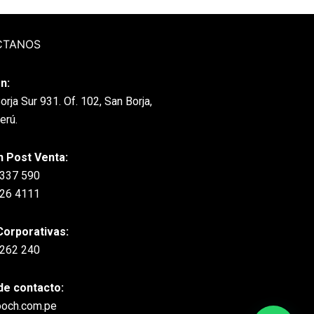
CTANOS
n:
orja Sur 931. Of. 102, San Borja,
erú.
n Post Venta:
 337 590
226 4111
Corporativas:
 262 240
de contacto:
ooch.com.pe