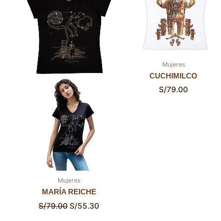
S/79.00.
S/55.30.
Mujeres
CUCHIMILCO
S/
79.00
Mujeres
MARÍA REICHE
S/
79.00
S/
55.30