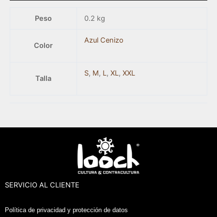
Peso
0.2 kg
Azul Cenizo
Color
S
,
M
,
L
,
XL
,
XXL
Talla
SERVICIO AL CLIENTE
Política de privacidad y protección de datos