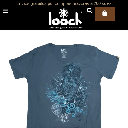
Ir
Envíos gratuitos por compras mayores a 200 soles
al
Carri
contenido
ar
ar
ar
ar